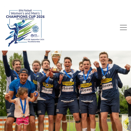
EFA 2026 Fistball
Teams
Männer
·