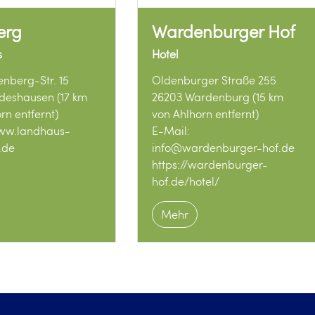
berg
Wardenburger Hof
s
Hotel
enberg-Str. 15
Oldenburger Straße 255
ldeshausen (17 km
26203 Wardenburg (15 km
rn entfernt)
von Ahlhorn entfernt)
www.landhaus-
E-Mail:
g.de
info@wardenburger-hof.de
https://wardenburger-
hof.de/hotel/
Mehr