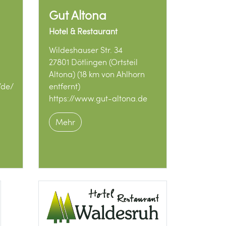
Gut Altona
Hotel & Restaurant
Wildeshauser Str. 34
27801 Dötlingen (Ortsteil
Altona) (18 km von Ahlhorn
/de/
entfernt)
https://www.gut-altona.de
Mehr