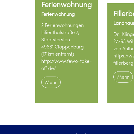
Ferienwohnung
Filler
Ferienwohnung
Landhau
2 Ferienwohnungen
Lilienthalstraße 7,
Dr.-Kling
Staatsforsten
27793 Wi
49661 Cloppenburg
von Ahlho
(17 km entfernt)
https://
http://www.fewo-take-
fillerber
off.de/
Mehr
Mehr