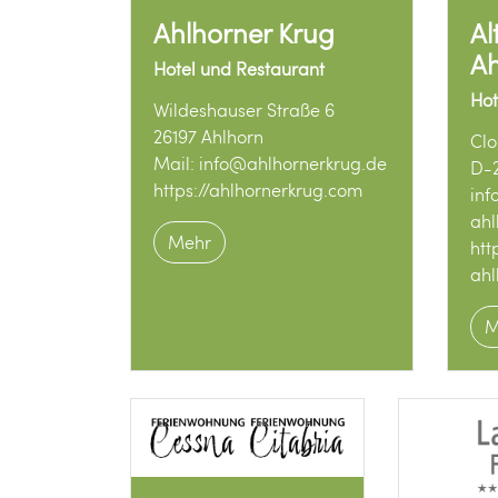
Ahlhorner Krug
Al
Ah
Hotel und Restaurant
Hot
Wildeshauser Straße 6
26197 Ahlhorn
Clo
Mail:
info@ahlhornerkrug.de
D-2
https://ahlhornerkrug.com
inf
ahl
Mehr
htt
ahl
M