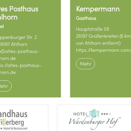
tes Posthaus
Kempermann
lhorn
Gasthaus
el
Hauptstraße 59
26197 Großenkneten (6 km
ppenburger Str. 2
von Ahlhorn entfernt)
6197 Ahlhorn
https://kempermann.com
o@altes-posthaus-
horn.de
Mehr
ps://altes-posthaus-
horn.de
ehr