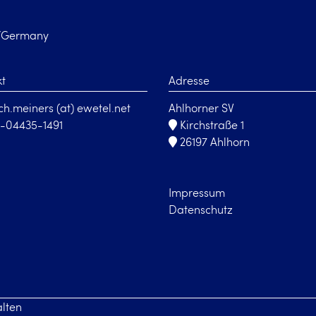
n/Germany
kt
Adresse
ich.meiners (at) ewetel.net
Ahlhorner SV
-04435-1491
Kirchstraße 1
26197 Ahlhorn
Impressum
Datenschutz
alten